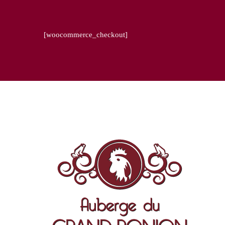
[woocommerce_checkout]