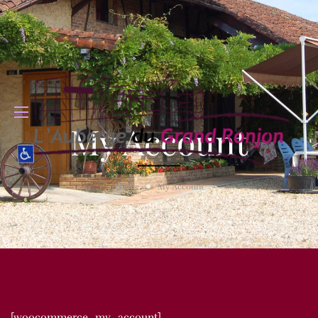
My Account
Home
My Account
[woocommerce_my_account]