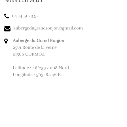
04 74 51 23 97
aubergedugrandronjon@gmail.com
Auberge du Grand Ronjon
2561 Route de la Verne
01560 CORMOZ
Latitude : 46°25’52.008 Nord
Longitude : 5°13’18.246 Est